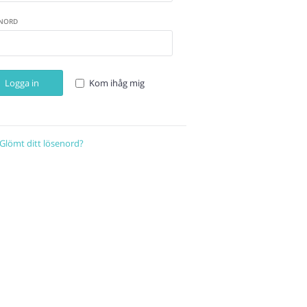
NORD
Logga in
Kom ihåg mig
Glömt ditt lösenord?
Återställ