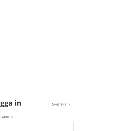
gga in
Svenska

STADRESS